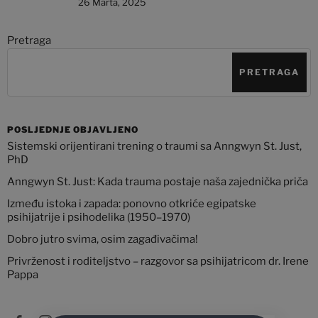
26 Marta, 2025
Pretraga
PRETRAGA
POSLJEDNJE OBJAVLJENO
Sistemski orijentirani trening o traumi sa Anngwyn St. Just,
PhD
Anngwyn St. Just: Kada trauma postaje naša zajednička priča
Između istoka i zapada: ponovno otkriće egipatske
psihijatrije i psihodelika (1950–1970)
Dobro jutro svima, osim zagađivačima!
Privrženost i roditeljstvo – razgovor sa psihijatricom dr. Irene
Pappa