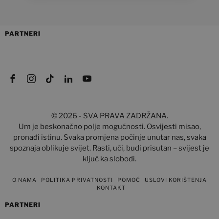
PARTNERI
©
2026
- SVA PRAVA ZADRŽANA.
Um je beskonačno polje mogućnosti. Osvijesti misao,
pronađi istinu. Svaka promjena počinje unutar nas, svaka
spoznaja oblikuje svijet. Rasti, uči, budi prisutan – svijest je
ključ ka slobodi.
O NAMA
POLITIKA PRIVATNOSTI
POMOĆ
USLOVI KORIŠTENJA
KONTAKT
PARTNERI