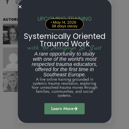
UPCOMING TRAINING
AUTORI
• May 14, 2026 ·
MMSc, Iskra Tabaković Hasić
38 days away
Systemically Oriented
Trauma Work
with Dr. Anngwyn St. Just
admin
A rare opportunity to study
with one of the world's most
respected trauma educators,
offered for the first time in
Nina Mutevelic
Southeast Europe.
A live online training grounded in
systemic trauma resolution, exploring
how unresolved trauma moves through
families, communities, and social
systems.
Izel Güngör
Learn More
Zina Besirevic